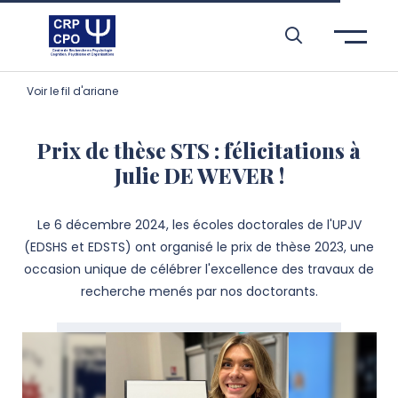
Aller à l’entête de page
Aller au menu principale
Aller au contenu principal
Aller à la recherche
Passer aux cookies
Aller au pied de page
Voir le fil d'ariane
Prix de thèse STS : félicitations à
Julie DE WEVER !
Le 6 décembre 2024, les écoles doctorales de l'UPJV
(EDSHS et EDSTS) ont organisé le prix de thèse 2023, une
occasion unique de célébrer l'excellence des travaux de
recherche menés par nos doctorants.