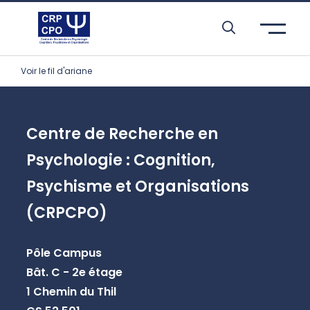
Aller à l’entête de page
Aller au menu principale
Aller au contenu principal
Aller à la recherche
Passer aux cookies
Aller au pied de page
Voir le fil d'ariane
Centre de Recherche en
Psychologie : Cognition,
Psychisme et Organisations
(CRPCPO)
Pôle Campus
Bât. C - 2e étage
1 Chemin du Thil