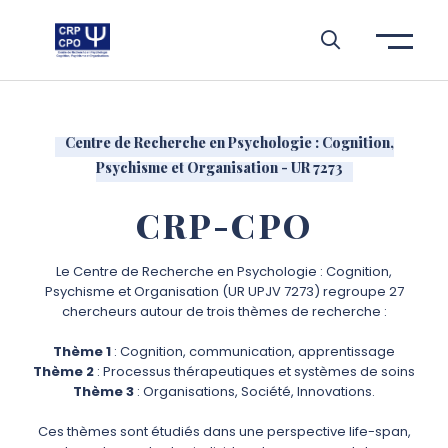
Aller à l’entête de page
Aller au menu principale
Aller au contenu principal
Aller à la recherche
Passer aux cookies
Aller au pied de page
Centre de Recherche en Psychologie : Cognition,
Psychisme et Organisation - UR 7273
CRP-CPO
Le Centre de Recherche en Psychologie : Cognition,
Psychisme et Organisation (UR UPJV 7273) regroupe 27
chercheurs autour de trois thèmes de recherche :
Thème 1
: Cognition, communication, apprentissage
Thème 2
: Processus thérapeutiques et systèmes de soins
Thème 3
: Organisations, Société, Innovations.
Ces thèmes sont étudiés dans une perspective life-span,